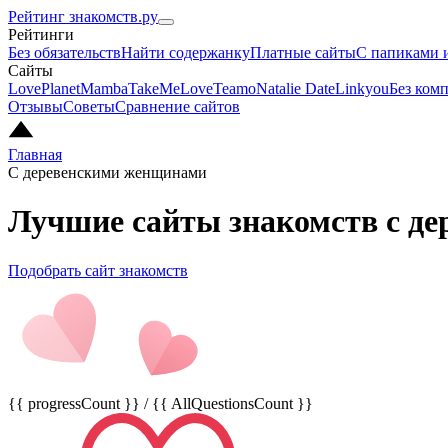
Рейтинг знакомств.ру
Рейтинги
Без обязательств
Найти содержанку
Платные сайты
С папиками 
Сайты
LovePlanet
Mamba
TakeMeLove
Teamo
Natalie Date
Linkyou
Без ком
Отзывы
Советы
Сравнение сайтов
Главная
С деревенскими женщинами
Лучшие сайты знакомств с де
Подобрать сайт знакомств
{{ progressCount }} / {{ AllQuestionsCount }}