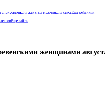
и спонсорами
Для женатых мужчин
Для секса
Еще рейтинги
плексов
Еще сайты
ревенскими женщинами августа