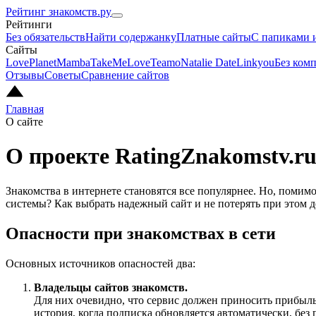
Рейтинг знакомств.ру
Рейтинги
Без обязательств
Найти содержанку
Платные сайты
С папиками 
Сайты
LovePlanet
Mamba
TakeMeLove
Teamo
Natalie Date
Linkyou
Без ком
Отзывы
Советы
Сравнение сайтов
Главная
О сайте
О проекте RatingZnakomstv.r
Знакомства в интернете становятся все популярнее. Но, помимо
системы? Как выбрать надежный сайт и не потерять при этом 
Опасности при знакомствах в сети
Основных источников опасностей два:
Владельцы сайтов знакомств.
Для них очевидно, что сервис должен приносить прибыль
история, когда подписка обновляется автоматически, без