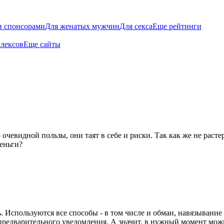
и спонсорами
Для женатых мужчин
Для секса
Еще рейтинги
плексов
Еще сайты
u
 очевидной пользы, они таят в себе и риски. Так как же не рас
деньги?
. Используются все способы - в том числе и обман, навязывание
 предварительного уведомления. А значит, в нужный момент можн