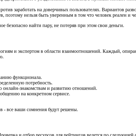
ротив заработать на доверчивых пользователях. Вариантов разво
в, поэтому нельзя быть уверенным в том что человек реален и че
ное безопасно найти пару, не потеряв при этом свои деньги.
логиям и экспертом в области взаимоотношений. Каждый, опирая
ю.
ованию функционала.
ределенную потребность.
по онлайн-знакомствам и развитию отношений.
общению на конкретном сервисе.
ов - все ваши сомнения будут решены.
роверка и отбор ресурсов для рейтингов ведется по следующей 