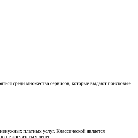
теряться среди множества сервисов, которые выдают поисковые
 ненужных платных услуг. Классической является
о не досчитаться денег.