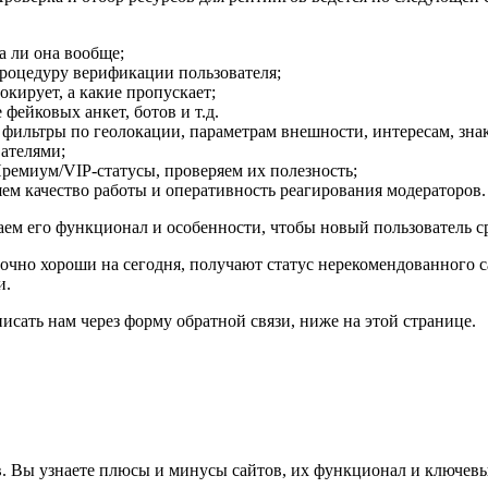
а ли она вообще;
роцедуру верификации пользователя;
окирует, а какие пропускает;
фейковых анкет, ботов и т.д.
ильтры по геолокации, параметрам внешности, интересам, знаку 
вателями;
ремиум/VIP-статусы, проверяем их полезность;
ем качество работы и оперативность реагирования модераторов.
м его функционал и особенности, чтобы новый пользователь сра
чно хороши на сегодня, получают статус нерекомендованного са
и.
исать нам через форму обратной связи, ниже на этой странице.
. Вы узнаете плюсы и минусы сайтов, их функционал и ключевы