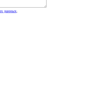
оих данных
.