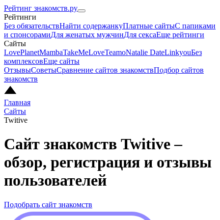
Рейтинг знакомств.ру
Рейтинги
Без обязательств
Найти содержанку
Платные сайты
С папиками
и спонсорами
Для женатых мужчин
Для секса
Еще рейтинги
Сайты
LovePlanet
Mamba
TakeMeLove
Teamo
Natalie Date
Linkyou
Без
комплексов
Еще сайты
Отзывы
Советы
Сравнение сайтов знакомств
Подбор сайтов
знакомств
Главная
Сайты
Twitive
Сайт знакомств Twitive –
обзор, регистрация и отзывы
пользователей
Подобрать сайт знакомств