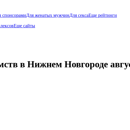
и спонсорами
Для женатых мужчин
Для секса
Еще рейтинги
плексов
Еще сайты
мств в Нижнем Новгороде авгус