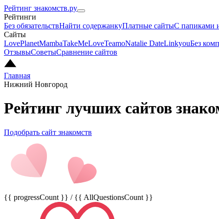
Рейтинг знакомств.ру
Рейтинги
Без обязательств
Найти содержанку
Платные сайты
С папиками 
Сайты
LovePlanet
Mamba
TakeMeLove
Teamo
Natalie Date
Linkyou
Без ком
Отзывы
Советы
Сравнение сайтов
Главная
Нижний Новгород
Рейтинг лучших сайтов знако
Подобрать сайт знакомств
{{ progressCount }} / {{ AllQuestionsCount }}