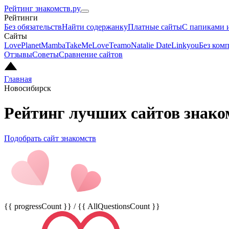
Рейтинг знакомств.ру
Рейтинги
Без обязательств
Найти содержанку
Платные сайты
С папиками 
Сайты
LovePlanet
Mamba
TakeMeLove
Teamo
Natalie Date
Linkyou
Без ком
Отзывы
Советы
Сравнение сайтов
Главная
Новосибирск
Рейтинг лучших сайтов знаком
Подобрать сайт знакомств
{{ progressCount }} / {{ AllQuestionsCount }}