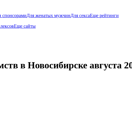
и спонсорами
Для женатых мужчин
Для секса
Еще рейтинги
плексов
Еще сайты
ств в Новосибирске августа 20